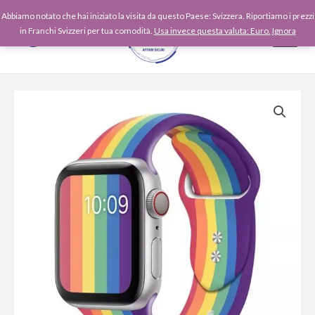
Vai
Abbiamo notato che hai iniziato la visita da questo Paese: Svizzera. Riportiamo i prezzi
al
in Franchi Svizzeri per tua comodità.
Usa invece questa valuta: Euro.
Ignora
contenuto
Cinturino
Pride
In
Silicone
Per
Apple
Watch
42-
44-
45
quantità