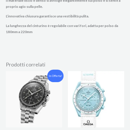
Il materiale liscio e denso si avvolge elegantemente sul polso e si sente a
proprio agio sulla pelle.
L’innovativa chiusura garantisce una vestibilità pulita.
La lunghezza del cinturino è regolabile con vari fori, adatta per
polso da
180mm a 220mm
Prodotti correlati
Il
Il
In Offerta!
prezzo
prezzo
originale
attuale
era:
è:
CHF 7'473.00.
CHF 6'072.00.