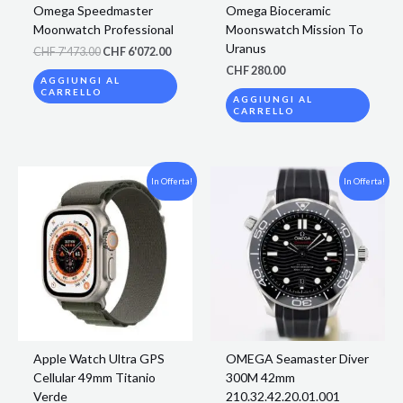
Omega Speedmaster
Omega Bioceramic
Moonwatch Professional
Moonswatch Mission To
Uranus
CHF
7'473.00
CHF
6'072.00
CHF
280.00
AGGIUNGI AL
CARRELLO
AGGIUNGI AL
CARRELLO
Il
Il
Il
Il
In Offerta!
In Offerta!
prezzo
prezzo
prezzo
prezzo
originale
attuale
originale
attuale
era:
è:
era:
è:
CHF 934.00.
CHF 775.00.
CHF 5'231.00.
CHF 4'2
Apple Watch Ultra GPS
OMEGA Seamaster Diver
Cellular 49mm Titanio
300M 42mm
Verde
210.32.42.20.01.001