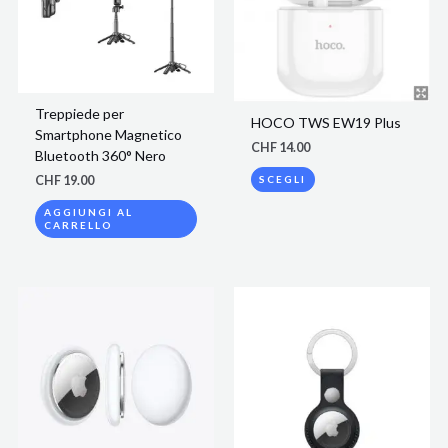
varianti.
Le
opzioni
possono
essere
scelte
Treppiede per
HOCO TWS EW19 Plus
nella
Smartphone Magnetico
pagina
CHF
14.00
Bluetooth 360° Nero
del
CHF
19.00
SCEGLI
prodotto
AGGIUNGI AL
CARRELLO