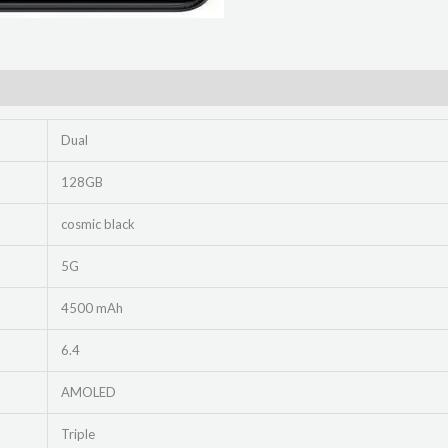
Dual
128GB
cosmic black
5G
4500 mAh
6.4
AMOLED
Triple