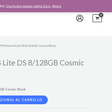
dità.
Usa invece questa valuta: Euro.
Ignora
PPO Reno 8 Lite DS 8/128GB Cosmic Black
 Lite DS 8/128GB Cosmic
GB Cosmic Black
GIUNGI AL CARRELLO