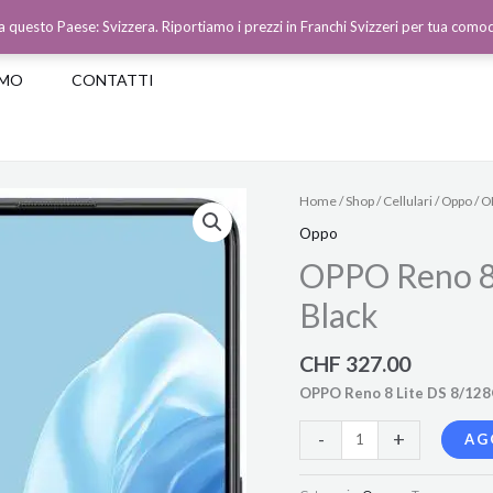
a questo Paese: Svizzera. Riportiamo i prezzi in Franchi Svizzeri per tua como
AMO
CONTATTI
OPPO
Home
/
Shop
/
Cellulari
/
Oppo
/ O
Reno
Oppo
8
OPPO Reno 8
Lite
DS
Black
8/128GB
Cosmic
CHF
327.00
Black
OPPO Reno 8 Lite DS 8/128
quantità
-
+
AG