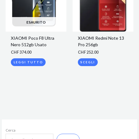
varianti.
Le
opzioni
possono
ESAURITO
essere
scelte
XIAOMI Poco F8 Ultra
XIAOMI Redmi Note 13
nella
Nero 512gb Usato
Pro 256gb
pagina
del
CHF
374.00
CHF
252.00
prodotto
LEGGI TUTTO
SCEGLI
Cerca