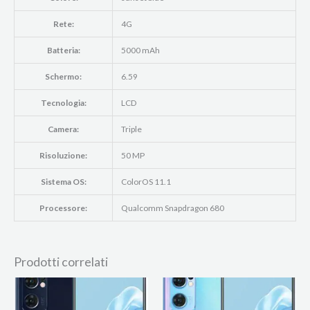
Rete:
4G
Batteria:
5000 mAh
Schermo:
6.59
Tecnologia:
LCD
Camera:
Triple
Risoluzione:
50 MP
Sistema OS:
ColorOS 11.1
Processore:
Qualcomm Snapdragon 680
Prodotti correlati