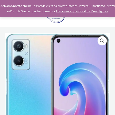
Vai
Abbiamo notato che hai iniziato la visita da questo Paese: Svizzera. Riportiamo i prezzi
al
in Franchi Svizzeri per tua comodità.
Usa invece questa valuta: Euro.
Ignora
contenuto
OPPO
A96
DS
8/128GB
Sunset
Blue
quantità