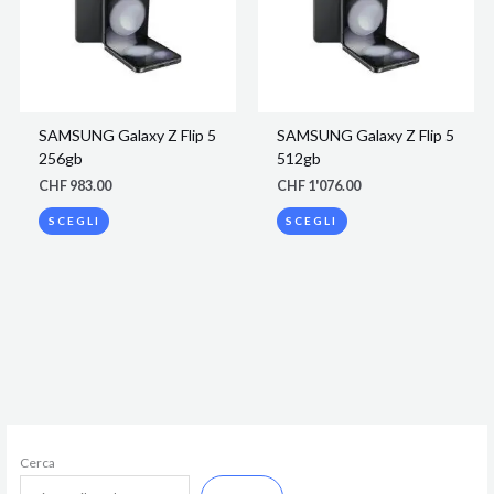
varianti.
varianti.
Le
Le
opzioni
opzioni
possono
possono
essere
essere
scelte
scelte
SAMSUNG Galaxy Z Flip 5
SAMSUNG Galaxy Z Flip 5
nella
nella
256gb
512gb
pagina
pagina
del
del
CHF
983.00
CHF
1'076.00
prodotto
prodotto
SCEGLI
SCEGLI
Cerca